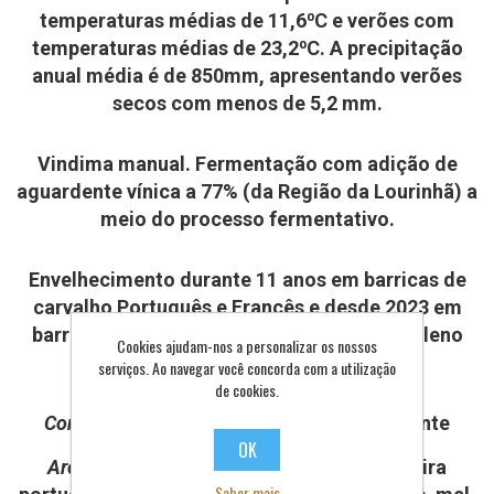
temperaturas médias de 11,6⁰C e verões com
temperaturas médias de 23,2⁰C. A precipitação
anual média é de 850mm, apresentando verões
secos com menos de 5,2 mm.
Vindima manual. Fermentação com adição de
aguardente vínica a 77% (da Região da Lourinhã) a
meio do processo fermentativo.
Envelhecimento durante 11 anos em barricas de
carvalho Português e Francês e desde 2023 em
barricas novas de carvalho português em pleno
Cookies ajudam-nos a personalizar os nossos
oceano Atlântico no Farol do Bugio
serviços. Ao navegar você concorda com a utilização
de cookies.
Cor:
tons de um amarelo dourado e brilhante
OK
Aromas:
marcado pela subtileza da madeira
Saber mais